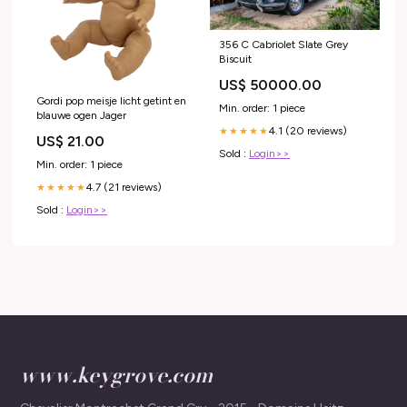
356 C Cabriolet Slate Grey
Biscuit
US$ 50000.00
Gordi pop meisje licht getint en
Min. order: 1 piece
blauwe ogen Jager
4.1 (20 reviews)
★★★★★
US$ 21.00
Sold :
Login>>
Min. order: 1 piece
4.7 (21 reviews)
★★★★★
Sold :
Login>>
www.keygrove.com