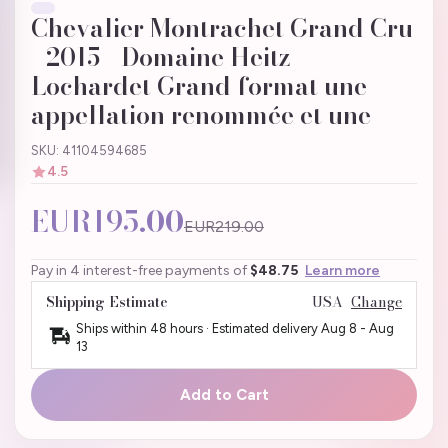
Chevalier Montrachet Grand Cru
- 2015 - Domaine Heitz-
Lochardet Grand format une
appellation renommée et une
SKU: 41104594685
4.5
EUR195.00
EUR219.00
Pay in 4 interest-free payments of
$48.75
Learn more
Shipping Estimate
USA
Change
Ships within 48 hours · Estimated delivery
Aug 8
-
Aug
13
Add to Cart