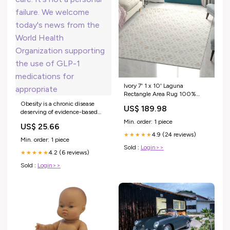
Ivory 7' 1 x 10' Laguna
Rectangle Area Rug 100%
Polypropylene Modern
Obesity is a chronic disease
US$ 189.98
Contemporary Carpet for
deserving of evidence-based
Bedrooms, Living Room,
medical care. It's not a personal
Min. order: 1 piece
US$ 25.66
Dining, Office 5x8 Free Form
failure. We welcome today's
4.9 (24 reviews)
★★★★★
news from the World Health
Min. order: 1 piece
Organization supporting the
Sold :
Login>>
4.2 (6 reviews)
use of GLP-1 medications for
★★★★★
appropriate
Sold :
Login>>