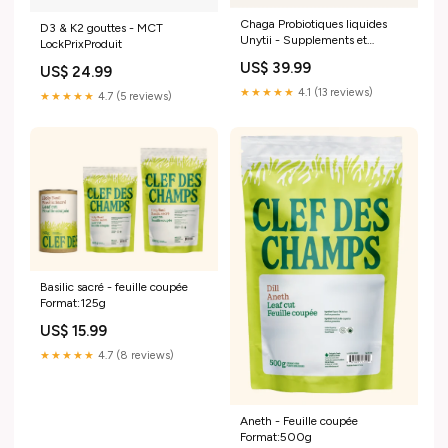
Chaga Probiotiques liquides
D3 & K2 gouttes - MCT
Unytii - Supplements et
LockPrixProduit
Produits Naturels
US$ 39.99
US$ 24.99
★★★★★
4.1 (13 reviews)
★★★★★
4.7 (5 reviews)
Basilic sacré - feuille coupée
Format:125g
US$ 15.99
★★★★★
4.7 (8 reviews)
Aneth - Feuille coupée
Format:500g