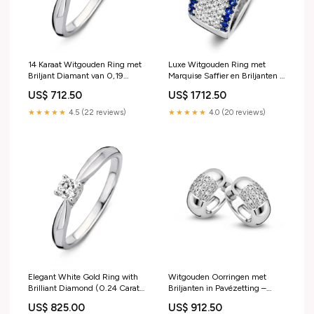
Luxe Witgouden Ring met
14 Karaat Witgouden Ring met
Marquise Saffier en Briljanten –
Briljant Diamant van 0,19
14 Karaat, 0,47 Karaat Diamant,
Caraat Steker creolen
US$ 1712.50
US$ 712.50
0,66 Karaat Saffier assortiment
poli/mat/dia div.
★★★★★
4.0 (20 reviews)
★★★★★
4.5 (22 reviews)
Elegant White Gold Ring with
Witgouden Oorringen met
Brilliant Diamond (0.24 Carat
Briljanten in Pavézetting –
Total) dames
Subtiele Luxe en Verfijning
US$ 825.00
US$ 912.50
0,32 crt. colliers