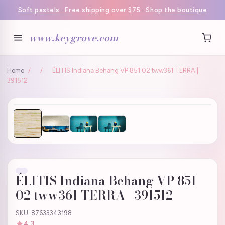
Soft pastels · Free shipping over $75 · Shop the boutique
www.keygrove.com
Home
/
/
ÉLITIS Indiana Behang VP 851 02 tww361 TERRA |
391512
ÉLITIS Indiana Behang VP 851
02 tww361 TERRA | 391512
SKU: 87633343198
4.3