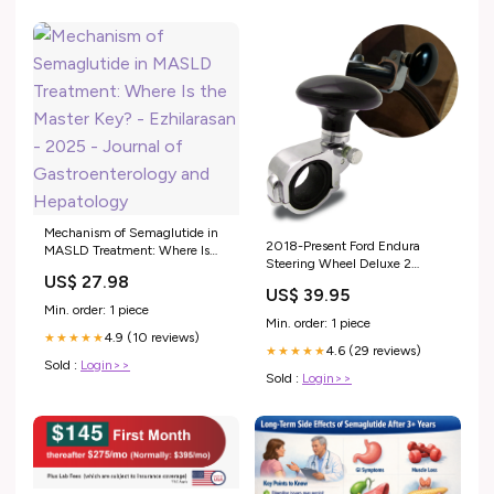
Mechanism of Semaglutide in
2018-Present Ford Endura
MASLD Treatment: Where Is
Steering Wheel Deluxe 2
the Master Key? - Ezhilarasan -
US$ 27.98
Position Brody Adapter and
2025 - Journal of
US$ 39.95
Knob - M16 x 1.5 Super Series
Gastroenterology and
Min. order: 1 piece
11
Hepatology
Min. order: 1 piece
4.9 (10 reviews)
★★★★★
4.6 (29 reviews)
★★★★★
Sold :
Login>>
Sold :
Login>>