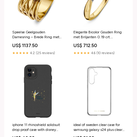
Speelse Geelgouden
Elegante Bicolor Gouden Ring
Damesring – Brede Ring met
met Briljanten 0.19 crt.
Speelse Banen in 14 Karaat
Size:Maat 54
US$ 1137.50
US$ 712.50
Goud Size:Maat 60
★★★★★
4.2 (25 reviews)
★★★★★
4.6 (10 reviews)
iphone 11 rhinoshield solidsuit
ideal of sweden clear case for
drop proof case with disney
samsung galaxy s24 plus clear
classic tinker bell filter-
PIM_CategoryId_960