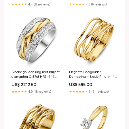
★★★★★
4.4 (8 reviews)
★★★★★
4.5 (6 reviews)
Bicolor gouden ring met briljant
Elegante Geelgouden
diamanten 0.87ct H/SI-1 14
Damesring – Brede Ring in 14
karaat scharniersluiting
Karaat Goud Size:Maat 58
US$ 2212.50
US$ 595.00
★★★★★
4.9 (18 reviews)
★★★★★
4.2 (21 reviews)