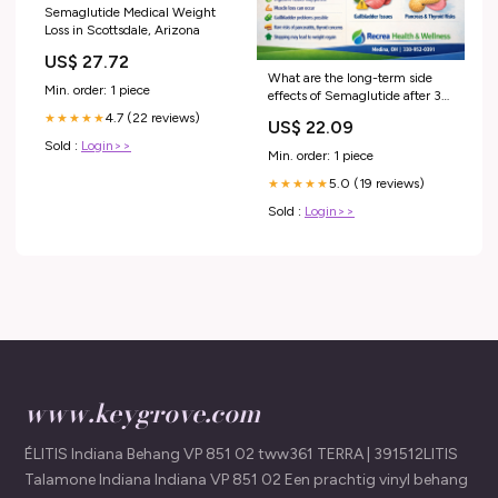
Semaglutide Medical Weight
Loss in Scottsdale, Arizona
US$ 27.72
What are the long-term side
Min. order: 1 piece
effects of Semaglutide after 3+
years
4.7 (22 reviews)
★★★★★
US$ 22.09
Sold :
Login>>
Min. order: 1 piece
5.0 (19 reviews)
★★★★★
Sold :
Login>>
www.keygrove.com
ÉLITIS Indiana Behang VP 851 02 tww361 TERRA | 391512LITIS
Talamone Indiana Indiana VP 851 02 Een prachtig vinyl behang