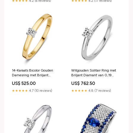
★★★★★
4.2 (6 reviews)
★★★★★
4.2 (17 reviews)
14-Karaats Bicolor Gouden
Witgouden Solitair Ring met
Damesring met Briljant
Briljant Diamant van 0,19
Geslepen Diamant Boccia Ring
Caraat Size:Maat 56
US$ 525.00
US$ 762.50
dia 15/0.075
★★★★★
4.7 (10 reviews)
★★★★★
4.8 (7 reviews)