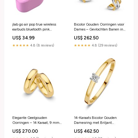
jlab go air pop true wireless
Bicolor Gouden Oorringen voor
earbuds bluetooth pink
Dames – Gevlochten Banen in
PIM_CategoryId_1987
14 Karaat Geel/Wit Goud RVS
US$ 34.99
US$ 262.50
18kt ion-gold plated
★★★★★
4.8 (8 reviews)
★★★★★
4.8 (29 reviews)
Elegante Geelgouden
14-Karaats Bicolor Gouden
Oorringen – 14 Karaat, 9 mm
Damesring met Briljant
Binnenmaat, Stijlvol en Tijdloos
Geslepen Diamant 10403
US$ 270.00
US$ 462.50
bi/tricolor gestift