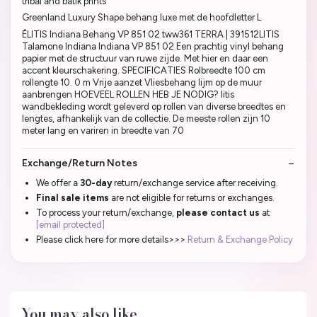
tribal and batik prints
Greenland Luxury Shape behang luxe met de hoofdletter L
ÉLITIS Indiana Behang VP 851 02 tww361 TERRA | 391512LITIS
Talamone Indiana Indiana VP 851 02 Een prachtig vinyl behang
papier met de structuur van ruwe zijde. Met hier en daar een
accent kleurschakering. SPECIFICATIES Rolbreedte 100 cm
rollengte 10. 0 m Vrije aanzet Vliesbehang lijm op de muur
aanbrengen HOEVEEL ROLLEN HEB JE NODIG? litis
wandbekleding wordt geleverd op rollen van diverse breedtes en
lengtes, afhankelijk van de collectie. De meeste rollen zijn 10
meter lang en variren in breedte van 70
Exchange/Return Notes
We offer a
30-day
return/exchange service after receiving.
Final sale items
are not eligible for returns or exchanges.
To process your return/exchange,
please contact us
at
[email protected]
Please click here for more details>>>
Return & Exchange Policy
You may also like