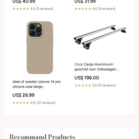
US$ 40.99
US$ 31.99
smartphone-glas
★★★★★
4.5 (5 reviews)
★★★★★
4.0 (5 reviews)
Cruz Cargo Aluminium
geschikt voor Volkswagen
Caddy L2/H1 (Maxi) (2020-)
US$ 196.00
Auto_Audi A6 Avant (2018-
ideal of sweden iphone 14 pro
2024)
★★★★★
5.0 (11 reviews)
silicone case beige
PIM_CategoryId_2948
US$ 26.99
★★★★★
4.8 (21 reviews)
Recommand Products