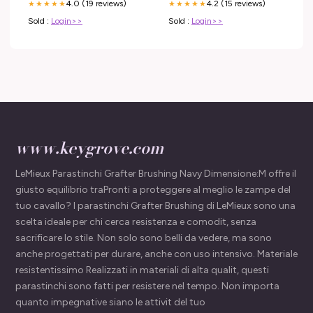
4.0 (19 reviews)
4.2 (15 reviews)
★★★★★
★★★★★
Sold :
Login>>
Sold :
Login>>
www.keygrove.com
LeMieux Parastinchi Grafter Brushing Navy Dimensione:M offre il
giusto equilibrio traPronti a proteggere al meglio le zampe del
tuo cavallo? I parastinchi Grafter Brushing di LeMieux sono una
scelta ideale per chi cerca resistenza e comodit, senza
sacrificare lo stile. Non solo sono belli da vedere, ma sono
anche progettati per durare, anche con uso intensivo. Materiale
resistentissimo Realizzati in materiali di alta qualit, questi
parastinchi sono fatti per resistere nel tempo. Non importa
quanto impegnative siano le attivit del tuo