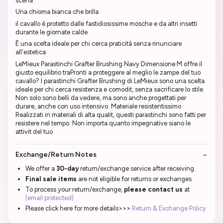
scena
Una chioma bianca che brilla
il cavallo è protetto dalle fastidiosissime mosche e da altri insetti
durante le giornate calde
È una scelta ideale per chi cerca praticità senza rinunciare
all'estetica
LeMieux Parastinchi Grafter Brushing Navy Dimensione:M offre il
giusto equilibrio traPronti a proteggere al meglio le zampe del tuo
cavallo? I parastinchi Grafter Brushing di LeMieux sono una scelta
ideale per chi cerca resistenza e comodit, senza sacrificare lo stile.
Non solo sono belli da vedere, ma sono anche progettati per
durare, anche con uso intensivo. Materiale resistentissimo
Realizzati in materiali di alta qualit, questi parastinchi sono fatti per
resistere nel tempo. Non importa quanto impegnative siano le
attivit del tuo
Exchange/Return Notes
We offer a
30-day
return/exchange service after receiving.
Final sale items
are not eligible for returns or exchanges.
To process your return/exchange,
please contact us
at
[email protected]
Please click here for more details>>>
Return & Exchange Policy