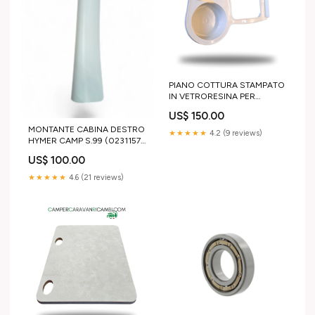
PIANO COTTURA STAMPATO
IN VETRORESINA PER
CAMPER ARCA PRIMI ANNI
US$ 150.00
2000 COLORE GRIGIO (MP-
MONTANTE CABINA DESTRO
00851) BBQ
★★★★★
4.2 (9 reviews)
HYMER CAMP S.99 (0231157)
TRIGANO
US$ 100.00
★★★★★
4.6 (21 reviews)