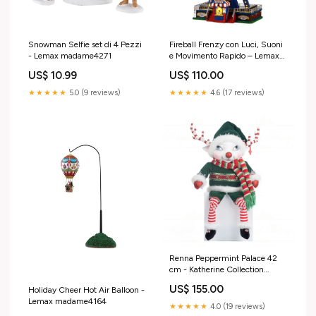
Snowman Selfie set di 4 Pezzi
Fireball Frenzy con Luci, Suoni
- Lemax madame4271
e Movimento Rapido – Lemax
madame4769
US$ 10.99
US$ 110.00
★★★★★
5.0 (9 reviews)
★★★★★
4.6 (17 reviews)
Renna Peppermint Palace 42
cm - Katherine Collection
madamen603
US$ 155.00
Holiday Cheer Hot Air Balloon -
Lemax madame4164
★★★★★
4.0 (19 reviews)