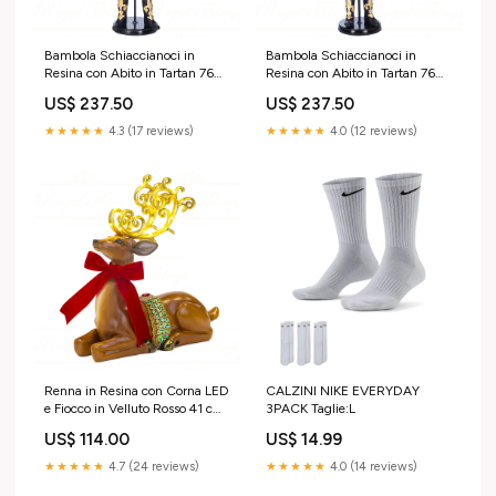
Bambola Schiaccianoci in
Bambola Schiaccianoci in
Resina con Abito in Tartan 76
Resina con Abito in Tartan 76
cm - Goodwill madame4738
cm - Goodwill MADAME1447
US$ 237.50
US$ 237.50
★★★★★
4.3 (17 reviews)
★★★★★
4.0 (12 reviews)
Renna in Resina con Corna LED
CALZINI NIKE EVERYDAY
e Fiocco in Velluto Rosso 41 cm
3PACK Taglie:L
- Goodwill MADAME2664
US$ 114.00
US$ 14.99
★★★★★
4.7 (24 reviews)
★★★★★
4.0 (14 reviews)