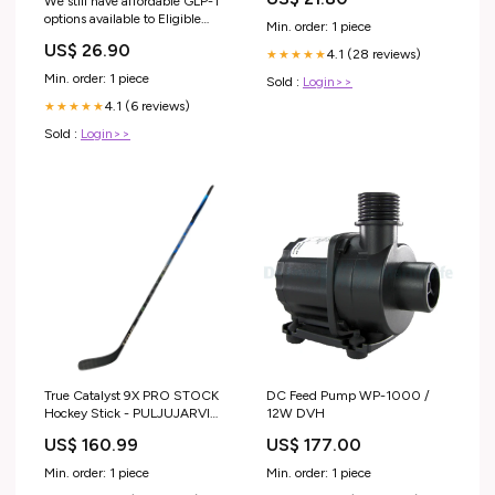
We still have affordable GLP-1
face
options available to Eligible
Min. order: 1 piece
members! Pricing as low as $25
US$ 26.90
with insurance or $149
4.1 (28 reviews)
★★★★★
without.* Free Rx delivery for
Min. order: 1 piece
Sold :
Login>>
our Plus Members 🛒🏃‍♂️
4.1 (6 reviews)
*Prescription Required.
★★★★★
Restrictions apply
Sold :
Login>>
True Catalyst 9X PRO STOCK
DC Feed Pump WP-1000 /
Hockey Stick - PULJUJARVI
12W DVH
(EDM) Hockey Protective Pants
US$ 160.99
US$ 177.00
Min. order: 1 piece
Min. order: 1 piece