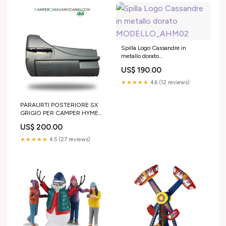
Spilla Logo Cassandre in
metallo dorato
MODELLO_AHM02
US$ 190.00
★★★★★
4.6 (12 reviews)
PARAURTI POSTERIORE SX
GRIGIO PER CAMPER HYMER
FINE ANNI 90 INIZIO 2000
US$ 200.00
(HYM 1285963) CUCINA
★★★★★
4.5 (27 reviews)