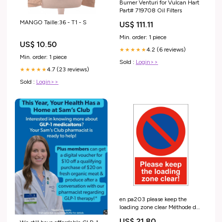
Burner Venturi for Vulcan Hart
Part# 719708 Oil Filters
MANGO Taille:36 - T1 - S
US$ 111.11
Min. order: 1 piece
US$ 10.50
4.2 (6 reviews)
★★★★★
Min. order: 1 piece
Sold :
Login>>
4.7 (23 reviews)
★★★★★
Sold :
Login>>
en pa203 please keep the
loading zone clear Méthode de
fixation:Ruban adhésif double
US$ 21.80