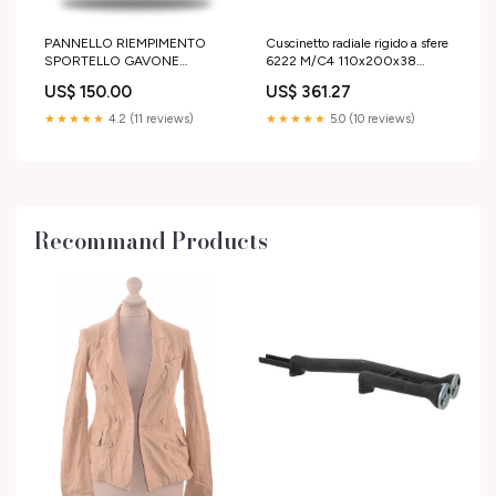
PANNELLO RIEMPIMENTO
Cuscinetto radiale rigido a sfere
SPORTELLO GAVONE
6222 M/C4 110x200x38
POSTERIORE DX PER
De=70
US$ 150.00
US$ 361.27
CAMPER ELNAGH (ELN
D3212400) BEP
★★★★★
4.2 (11 reviews)
★★★★★
5.0 (10 reviews)
Recommand Products