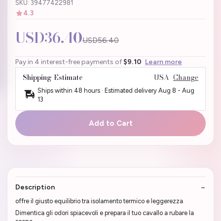
SKU: 39477422981
4.3
USD36.40
USD56.40
Pay in 4 interest-free payments of
$9.10
Learn more
Shipping Estimate
USA
Change
Ships within 48 hours · Estimated delivery
Aug 8
-
Aug
13
Add to Cart
Description
offre il giusto equilibrio tra isolamento termico e leggerezza
Dimentica gli odori spiacevoli e prepara il tuo cavallo a rubare la