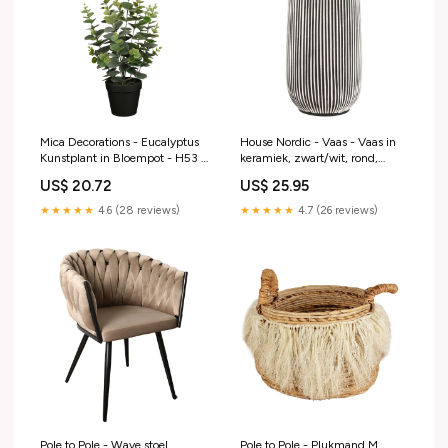
Mica Decorations - Eucalyptus
House Nordic - Vaas - Vaas in
Kunstplant in Bloempot - H53 x
keramiek, zwart/wit, rond,
Ø23 cm - Groen Niet gevonden
Ø9,5x20 cm Inv A
US$ 20.72
US$ 25.95
★★★★★
4.6 (28 reviews)
★★★★★
4.7 (26 reviews)
Pole to Pole - Wave stoel
Pole to Pole - Plukmand M