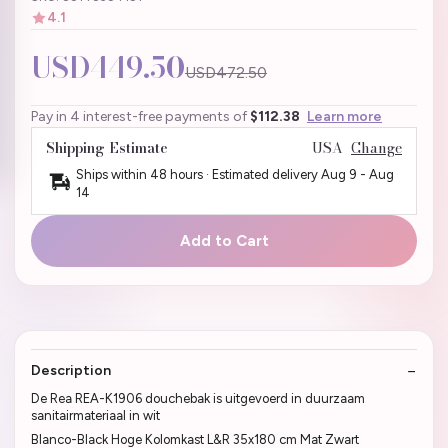
4.1
USD449.50
USD472.50
Pay in 4 interest-free payments of
$112.38
Learn more
Shipping Estimate
USA
Change
Ships within 48 hours · Estimated delivery
Aug 9
-
Aug
14
Add to Cart
Description
De Rea REA-K1906 douchebak is uitgevoerd in duurzaam
sanitairmateriaal in wit
Blanco-Black Hoge Kolomkast L&R 35x180 cm Mat Zwart