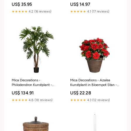
- Jute - Crème BF
US$ 35.95
US$ 14.97
★★★★★
4.2 (16 reviews)
★★★★★
4.1 (17 reviews)
Mica Decorations -
Mica Decorations - Azalea
Philodendron Kunstplant -
Kunstplant in Bloempot Stan -
H140 x Ø110 cm - Groen BF
H31 x Ø26 cm - Rood
US$ 134.91
US$ 22.28
Notenkraker
★★★★★
4.8 (18 reviews)
★★★★★
4.3 (12 reviews)