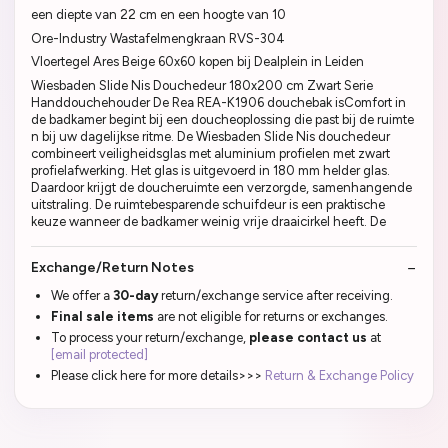
een diepte van 22 cm en een hoogte van 10
Ore-Industry Wastafelmengkraan RVS-304
Vloertegel Ares Beige 60x60 kopen bij Dealplein in Leiden
Wiesbaden Slide Nis Douchedeur 180x200 cm Zwart Serie
Handdouchehouder De Rea REA-K1906 douchebak isComfort in
de badkamer begint bij een doucheoplossing die past bij de ruimte
n bij uw dagelijkse ritme. De Wiesbaden Slide Nis douchedeur
combineert veiligheidsglas met aluminium profielen met zwart
profielafwerking. Het glas is uitgevoerd in 180 mm helder glas.
Daardoor krijgt de doucheruimte een verzorgde, samenhangende
uitstraling. De ruimtebesparende schuifdeur is een praktische
keuze wanneer de badkamer weinig vrije draaicirkel heeft. De
Exchange/Return Notes
We offer a
30-day
return/exchange service after receiving.
Final sale items
are not eligible for returns or exchanges.
To process your return/exchange,
please contact us
at
[email protected]
Please click here for more details>>>
Return & Exchange Policy