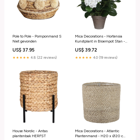
Pole to Pole - Pomponmand S
Mica Decorations - Hortensia
Niet gevonden
Kunstplant in Bloempot Stan -
H45 x Ø45 cm - Wit Links
US$ 37.95
US$ 39.72
★★★★★
4.8 (22 reviews)
★★★★★
4.0 (19 reviews)
House Nordic - Antas
Mica Decorations - Atlantic
plantenbak HERFST
Plantenmand - H20 x Ø20 cm