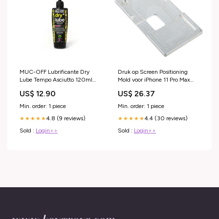
MUC-OFF Lubrificante Dry
Druk op Screen Positioning
Lube Tempo Asciutto 120ml
Mold voor iPhone 11 Pro Max
Shimano
geschikt-voor-medion-akoya-
US$ 12.90
US$ 26.37
s5610
Min. order: 1 piece
Min. order: 1 piece
4.8 (9 reviews)
4.4 (30 reviews)
★★★★★
★★★★★
Sold :
Login>>
Sold :
Login>>