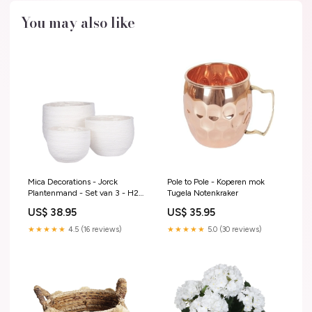
You may also like
Mica Decorations - Jorck
Pole to Pole - Koperen mok
Plantenmand - Set van 3 - H24
Tugela Notenkraker
x Ø26 cm - Off White Links
US$ 38.95
US$ 35.95
★★★★★
4.5 (16 reviews)
★★★★★
5.0 (30 reviews)