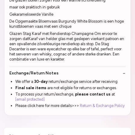
De glazen bollen zorgen voor een warme lichtverdeling
maar ook praktisch in gebruik
Gekarameliseerde Vanille
De Opgemaakte Bloemvaas Burgundy White Blossom is een hoge
kunstbloemen vaas met een chique
Glazen Stag Karaf met Rendierstop Champagne Om ervoor te
zorgen datKaraf van helder glas met geslepen vierkant patroon en
een opvallende zilverkleurige rendierkop als stop. De Stag
Decanter is een ware eyecatcher op elke bar of tafel, perfect voor
het serveren van whisky, cognac of andere sterke dranken. Een
combinatie van luxe en karakter.
Exchange/Return Notes
We offer a
30-day
return/exchange service after receiving.
Final sale items
are not eligible for returns or exchanges.
To process your return/exchange,
please contact us
at
[email protected]
Please click here for more details>>>
Return & Exchange Policy