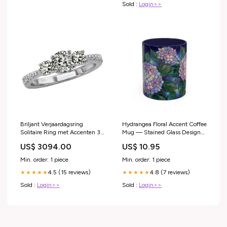
Sold :
Login>>
Briljant Verjaardagsring
Hydrangea Floral Accent Coffee
Solitaire Ring met Accenten 3
Mug — Stained Glass Design
karaat in 14/08/2021
(11/15 oz) - 14571 carnation
US$ 3094.00
US$ 10.95
decor
Min. order: 1 piece
Min. order: 1 piece
4.5 (15 reviews)
4.8 (7 reviews)
★★★★★
★★★★★
Sold :
Login>>
Sold :
Login>>