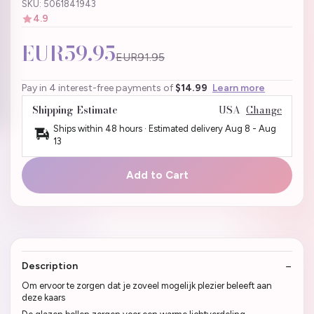
SKU: 5061841943
4.9
EUR59.95
EUR91.95
Pay in 4 interest-free payments of
$14.99
Learn more
Shipping Estimate
USA
Change
Ships within 48 hours · Estimated delivery
Aug 8
-
Aug
13
Add to Cart
Description
Om ervoor te zorgen dat je zoveel mogelijk plezier beleeft aan
deze kaars