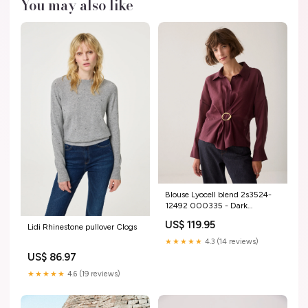
You may also like
Blouse Lyocell blend 2s3524-
12492 000335 - Dark
burgundy By-Bar
US$ 119.95
Lidi Rhinestone pullover Clogs
★★★★★
4.3 (14 reviews)
US$ 86.97
★★★★★
4.6 (19 reviews)