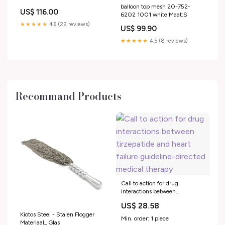
balloon top mesh 20-752-
US$ 116.00
6202 1001 white Maat:S
★★★★★
4.6 (22 reviews)
US$ 99.90
★★★★★
4.5 (8 reviews)
Recommand Products
Call to action for drug
interactions between
tirzepatide and heart failure
US$ 28.58
guideline-directed medical
Kiotos Steel - Stalen Flogger
therapy
Min. order: 1 piece
Materiaal_ Glas