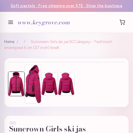
Soft pastels · Free shipping over $75 · Shop the boutique
www.keygrove.com
Home
/
/
Suncrown Girls ski jas IICCategory--Technisch
ondergoed 6 cm (27 inch) biedt
Suncrown Girls ski jas