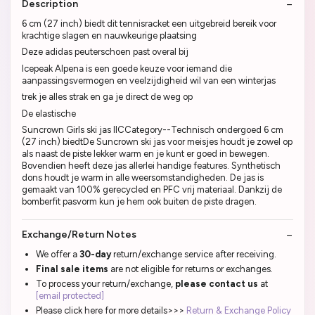
Description
6 cm (27 inch) biedt dit tennisracket een uitgebreid bereik voor
krachtige slagen en nauwkeurige plaatsing
Deze adidas peuterschoen past overal bij
Icepeak Alpena is een goede keuze voor iemand die
aanpassingsvermogen en veelzijdigheid wil van een winterjas
trek je alles strak en ga je direct de weg op
De elastische
Suncrown Girls ski jas IICCategory--Technisch ondergoed 6 cm
(27 inch) biedtDe Suncrown ski jas voor meisjes houdt je zowel op
als naast de piste lekker warm en je kunt er goed in bewegen.
Bovendien heeft deze jas allerlei handige features. Synthetisch
dons houdt je warm in alle weersomstandigheden. De jas is
gemaakt van 100% gerecycled en PFC vrij materiaal. Dankzij de
bomberfit pasvorm kun je hem ook buiten de piste dragen.
Exchange/Return Notes
We offer a
30-day
return/exchange service after receiving.
Final sale items
are not eligible for returns or exchanges.
To process your return/exchange,
please contact us
at
[email protected]
Please click here for more details>>>
Return & Exchange Policy