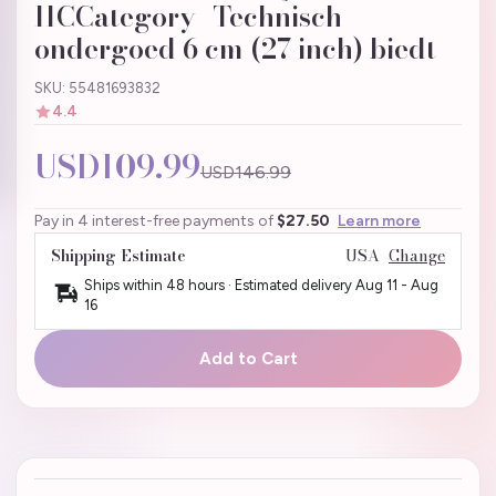
IICCategory--Technisch
ondergoed 6 cm (27 inch) biedt
SKU: 55481693832
4.4
USD109.99
USD146.99
Pay in 4 interest-free payments of
$27.50
Learn more
Shipping Estimate
USA
Change
Ships within 48 hours · Estimated delivery
Aug 11
-
Aug
16
Add to Cart