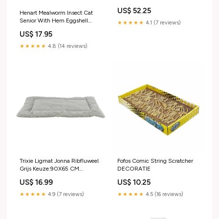
Care PUUR NATUUR
US$ 52.25
Henart Mealworm Insect Cat
Senior With Hem Eggshell
★★★★★
4.1 (7 reviews)
Membrane HUNTER
US$ 17.95
★★★★★
4.8 (14 reviews)
Trixie Ligmat Jonna Ribfluweel
Fofos Comic String Scratcher
Grijs Keuze:90X65 CM
DECORATIE
(450501)
US$ 16.99
US$ 10.25
★★★★★
4.9 (7 reviews)
★★★★★
4.5 (16 reviews)