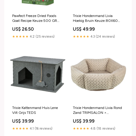
Pawfect Freeze Dried Foods
Trixie Hondenmand Livia
Goat Recipe Keuze:500 GR
Hoekig Bruin Keuze:80X60
(451609)
CM (450505)
US$ 26.50
US$ 49.99
★★★★★
4.2 (25 reviews)
★★★★★
4.3 (24 reviews)
Trixie Kattenmand Huis Lene
Trixie Hondenmand Livia Rond
Vilt Grijs TEDS
Zand TRIMSALON >
ELECTRISCHE ARTIKELEN
US$ 39.99
US$ 39.99
★★★★★
4.1 (16 reviews)
★★★★★
4.8 (18 reviews)