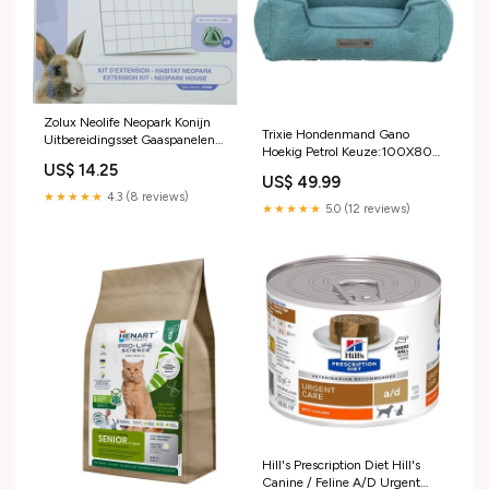
Zolux Neolife Neopark Konijn
Trixie Hondenmand Gano
Uitbereidingsset Gaaspanelen
Hoekig Petrol Keuze:100X80
AHV
US$ 14.25
CM (450546)
US$ 49.99
★★★★★
4.3 (8 reviews)
★★★★★
5.0 (12 reviews)
Hill's Prescription Diet Hill's
Canine / Feline A/D Urgent