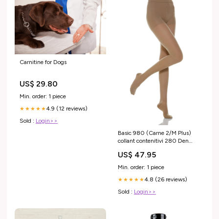
Carnitine for Dogs
US$ 29.80
Min. order: 1 piece
4.9 (12 reviews)
★★★★★
Sold :
Login>>
Basic 980 (Carne 2/M Plus)
collant contenitivi 280 Den
compressione graduata
US$ 47.95
#Esci_ShopifyPayments
Min. order: 1 piece
4.8 (26 reviews)
★★★★★
Sold :
Login>>