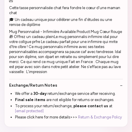
💌
Cette tasse personnalisée chat fera fondre le cœur d'une maman
chat
🎓 Un cadeau unique pour célébrer une fin d'études ou une
remise de diplôme
Mug Personnalisé - Infirmière Available Product:Mug Cœur Rouge
🎁 Offrez un cadeau pleinLe mug personnalis infirmire idal pour
votre collgue prfre Le cadeau parfait pour une infirmire qui mrite
d'tre clbre ! Ce mug personnalis infirmire avec ses textes
personnalisables accompagnera sa pause caf avec tendresse. Idal
pour son diplme, son dpart en retraite ou simplement pour lui dire
merci. Ce qui rend ce mug unique Fait en France : Chaque mug
est prpar avec soin dans notre petit atelier. Ne s'efface pas au lave
vaisselle : L'impression
Exchange/Return Notes
We offer a
30-day
return/exchange service after receiving.
Final sale items
are not eligible for returns or exchanges.
To process your return/exchange,
please contact us
at
[email protected]
Please click here for more details>>>
Return & Exchange Policy