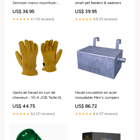
small pet feeders & waterers
Semican menu-nourriture-
chats-blueseal
US$ 39.95
US$ 36.95
★★★★★
4.9 (15 reviews)
★★★★★
4.1 (15 reviews)
Gants de travail en cuir de
Haute circulation en acier
chevreuil - 10-4 JOB Taille:XL
inoxydable Men's Jumpers
US$ 44.75
US$ 86.72
★★★★★
5.0 (21 reviews)
★★★★★
4.4 (17 reviews)