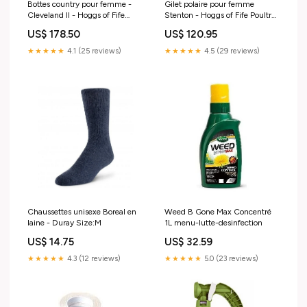
Bottes country pour femme -
Gilet polaire pour femme
Cleveland II - Hoggs of Fife
Stenton - Hoggs of Fife Poultry
Size:39
Feed
US$ 178.50
US$ 120.95
★★★★★
4.1 (25 reviews)
★★★★★
4.5 (29 reviews)
Chaussettes unisexe Boreal en
Weed B Gone Max Concentré
laine - Duray Size:M
1L menu-lutte-desinfection
US$ 14.75
US$ 32.59
★★★★★
4.3 (12 reviews)
★★★★★
5.0 (23 reviews)