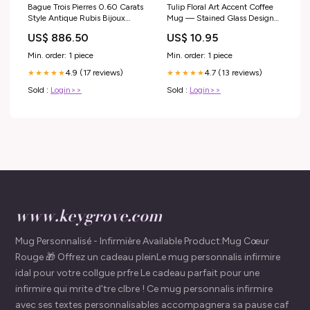
Bague Trois Pierres 0.60 Carats
Tulip Floral Art Accent Coffee
Style Antique Rubis Bijoux
Mug — Stained Glass Design
Femme 02/28/2021
(11/15oz) - 14592 Color:Black
US$ 886.50
US$ 10.95
Min. order: 1 piece
Min. order: 1 piece
4.9 (17 reviews)
4.7 (13 reviews)
★★★★★
★★★★★
Sold :
Login>>
Sold :
Login>>
www.keygrove.com
Mug Personnalisé - Infirmière Available Product:Mug Cœur
Rouge 🎁 Offrez un cadeau pleinLe mug personnalis infirmire
idal pour votre collgue prfre Le cadeau parfait pour une
infirmire qui mrite d'tre clbre ! Ce mug personnalis infirmire
avec ses textes personnalisables accompagnera sa pause caf