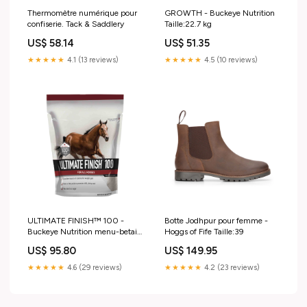
Thermomètre numérique pour
GROWTH - Buckeye Nutrition
confiserie. Tack & Saddlery
Taille:22.7 kg
US$ 58.14
US$ 51.35
★★★★★
4.1 (13 reviews)
★★★★★
4.5 (10 reviews)
ULTIMATE FINISH™ 100 -
Botte Jodhpur pour femme -
Buckeye Nutrition menu-betail-
Hoggs of Fife Taille:39
identification
US$ 95.80
US$ 149.95
★★★★★
4.6 (29 reviews)
★★★★★
4.2 (23 reviews)