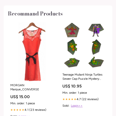
Recommand Products
Teenage Mutant Ninja Turtles
Sewer Cap Puzzle Mystery
Enamel Pin Blind Box Series,
MORGAN
US$ 10.95
Shredder, Raphael,
Marque_CONVERSE
Michaelangelo, Donatello,
Min. order: 1 piece
Leonardo, or Splinter W32729
US$ 15.00
4.7 (22 reviews)
★★★★★
Min. order: 1 piece
Sold :
Login>>
4.1 (23 reviews)
★★★★★