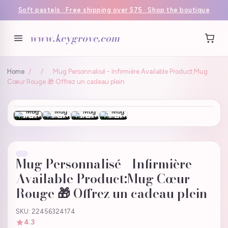
Soft pastels · Free shipping over $75 · Shop the boutique
www.keygrove.com
Home
/
/
Mug Personnalisé - Infirmière Available Product:Mug
Cœur Rouge 🎁 Offrez un cadeau plein
Mug Personnalisé - Infirmière
Available Product:Mug Cœur
Rouge 🎁 Offrez un cadeau plein
SKU: 22456324174
4.3