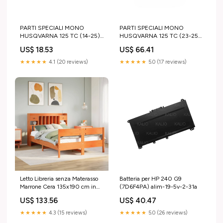
PARTI SPECIALI MONO
PARTI SPECIALI MONO
HUSQVARNA 125 TC (14-25)
HUSQVARNA 125 TC (23-25)
- VITE VALVOLA GAS
- GHIERA MOLLA ktm-sx-250-
US$ 18.53
US$ 66.41
kawasaki-kxf-250-2017-
1997-esi4018417
esi9127051
★★★★★
4.1 (20 reviews)
★★★★★
5.0 (17 reviews)
Letto Libreria senza Materasso
Batteria per HP 240 G9
Marrone Cera 135x190 cm in
(7D6F4PA) alim-19-5v-2-31a
Pino Hisense
US$ 133.56
US$ 40.47
★★★★★
4.3 (15 reviews)
★★★★★
5.0 (26 reviews)