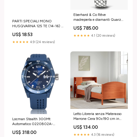
Eberhard & Co Rêve
madreperla e diamanti Quarzo
PARTI SPECIALI MONO
61009 CA-QB 15
HUSQVARNA 125 TE (14-16) -
US$ 785.00
VITE VALVOLA GAS tm-mx-
US$ 18.53
★★★★★
4.1 (20 reviews)
125-2023-esi1904473
★★★★★
4.9 (24 reviews)
Letto Libreria senza Materasso
Marrone Cera 90x190 cm in
Locman Stealth 300Mt
Pino vida-xl
Automatico 0220B02A-
US$ 134.00
BLBLNKS2B 5
US$ 318.00
★★★★★
4.3 (16 reviews)