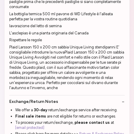
pastglie prima che le precedenti pastiglie si siano completamente
consumate
La bottiglia termica 500 ml pavone di WD Lifestyle è l'alleata
perfetta per la vostra routine quotidiana
lavorazione del letto di semina
L'asclepias è una pianta originaria del Canada
Rispettare le regole
Plaid Larsson 150 x 200 cm sabbia Unique Living stendipanni E’
consigliabile introdurre la nuovaPlaid Larsson 150 x 200 cm sabbia
Unique Living Avvolgiti nel comfort e nello stile con il Plaid Larsson
di Unique Living, un accessorio indispensabile per le tue serate pi
fredde. Questo plaid, con il suo affascinante motivo tartan color
sabbia, progettato per offrire un calore avvolgente e una
morbidezza ineguagliabile, rendendo ogni momento di relax
un'esperienza unica. Perfetto per coccolarsi sul divano durante
l'autunno e l'inverno, anche
Exchange/Return Notes
We offer a
30-day
return/exchange service after receiving.
Final sale items
are not eligible for returns or exchanges.
To process your return/exchange,
please contact us
at
[email protected]
Please click here for more details>>>
Return & Exchange Policy