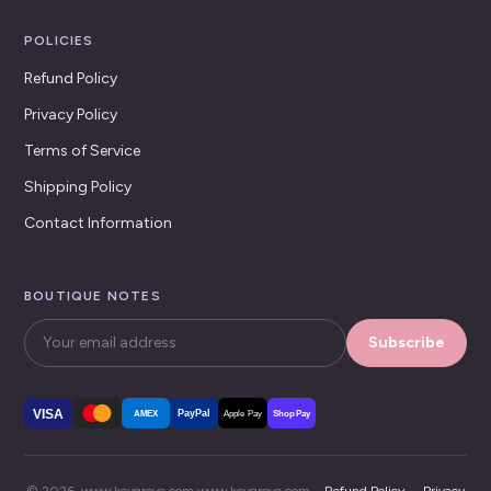
POLICIES
Refund Policy
Privacy Policy
Terms of Service
Shipping Policy
Contact Information
BOUTIQUE NOTES
Subscribe
VISA
PayPal
AMEX
Apple Pay
Shop Pay
© 2026, www.keygrove.com www.keygrove.com ·
Refund Policy
·
Privacy