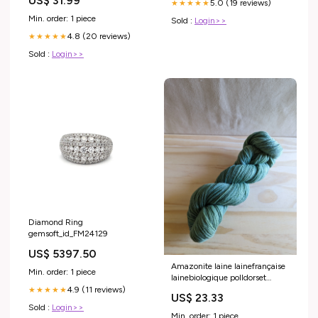
US$ 31.99
5.0 (19 reviews)
★★★★★
Min. order: 1 piece
Sold :
Login>>
4.8 (20 reviews)
★★★★★
Sold :
Login>>
Diamond Ring
gemsoft_id_FM24129
US$ 5397.50
Amazonite laine lainefrançaise
Min. order: 1 piece
lainebiologique polldorset
teinturenaturelle
4.9 (11 reviews)
★★★★★
US$ 23.33
Sold :
Login>>
Min. order: 1 piece