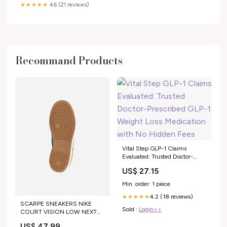
★★★★★
4.6 (21 reviews)
Recommand Products
Vital Step GLP-1 Claims
Evaluated: Trusted Doctor-
Prescribed GLP-1 Weight Loss
US$ 27.15
Medication with No Hidden
Fees
Min. order: 1 piece
4.2 (18 reviews)
★★★★★
SCARPE SNEAKERS NIKE
Sold :
Login>>
COURT VISION LOW NEXT
NATURE W Size:12
US$ 47.99