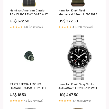
Hamilton American Classic
Hamilton Khaki Field
PAN EUROP DAY DATE AUTO
Mechanical 42mm H69529933
H35425730 Cinturino Tissot
Outlet
US$ 672.50
US$ 372.50
★★★★★
4.8 (21 reviews)
★★★★★
4.8 (28 reviews)
PARTI SPECIALI MONO
Hamilton Khaki Navy Scuba
HUSABERG 450 FE (11-13) -
Auto 40mm H82335131 Wolf
VITE VALVOLA GAS Casco-boy
Disponibili
US$ 18.53
US$ 447.50
★★★★★
4.3 (29 reviews)
★★★★★
4.4 (5 reviews)