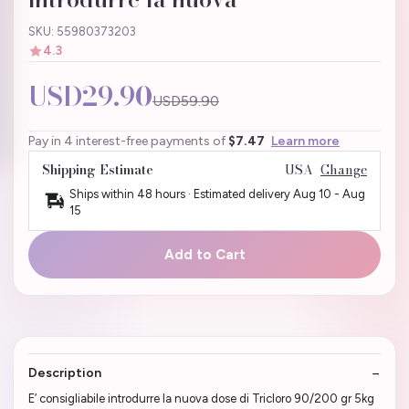
SKU: 55980373203
4.3
USD29.90
USD59.90
Pay in 4 interest-free payments of
$7.47
Learn more
Shipping Estimate
USA
Change
Ships within 48 hours · Estimated delivery
Aug 10
-
Aug
15
Add to Cart
Description
E’ consigliabile introdurre la nuova dose di Tricloro 90/200 gr 5kg