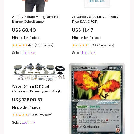
Antony Morato Abbigliamento
Advance Cat Adult Chicken /
Bianco Color:Bianco
Rice SANOFOR
US$ 68.40
US$ 11.47
Min. order: 1 piece
Min. order: 1 piece
4.6 (16 reviews)
5.0 (21 reviews)
★★★★★
★★★★★
Sold :
Login>>
Sold :
Login>>
Weber 34mm ICT Dual
Carburetor Kit — Type 3 Single
Port | VW Squareback,
US$ 12800.51
Fastback & Notchback (43-
7301-0) Washburns honey
Min. order: 1 piece
5.0 (9 reviews)
★★★★★
Sold :
Login>>