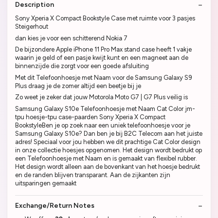
Description
Sony Xperia X Compact Bookstyle Case met ruimte voor 3 pasjes
Steigerhout
dan kies je voor een schitterend Nokia 7
De bijzondere Apple iPhone 11 Pro Max stand case heeft 1 vakje
waarin je geld of een pasje kwijt kunt en een magneet aan de
binnenzijde die zorgt voor een goede afsluiting
Met dit Telefoonhoesje met Naam voor de Samsung Galaxy S9
Plus draag je de zomer altijd een beetje bij je
Zo weet je zeker dat jouw Motorola Moto G7 | G7 Plus veilig is
Samsung Galaxy S10e Telefoonhoesje met Naam Cat Color jm-
tpu hoesje-tpu case-paarden Sony Xperia X Compact
BookstyleBen je op zoek naar een uniek telefoonhoesje voor je
Samsung Galaxy S10e? Dan ben je bij B2C Telecom aan het juiste
adres! Speciaal voor jou hebben we dit prachtige Cat Color design
in onze collectie hoesjes opgenomen. Het design wordt bedrukt op
een Telefoonhoesje met Naam en is gemaakt van flexibel rubber.
Het design wordt alleen aan de bovenkant van het hoesje bedrukt
en de randen blijven transparant. Aan de zijkanten zijn
uitsparingen gemaakt
Exchange/Return Notes