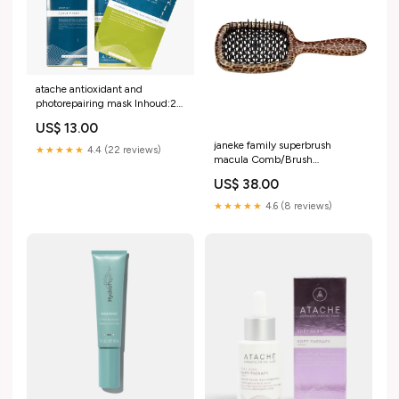
atache antioxidant and
photorepairing mask Inhoud:20
G
US$ 13.00
janeke family superbrush
★★★★★
4.4 (22 reviews)
macula Comb/Brush
size:Small (17.5 × 7 × 3 cm)
US$ 38.00
★★★★★
4.6 (8 reviews)