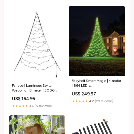
Fairybell Smart Magic | 4 meter
Fairybell Luminous Switch
| 864 LED's
Webbing | 8 meter | 3000
ism_fairybell_inclmast
US$ 249.97
LED-lampjes | Luminous
US$ 164.95
Switch ism_fairybell_deur
★★★★★
4.2 (29 reviews)
★★★★★
4.6 (8 reviews)