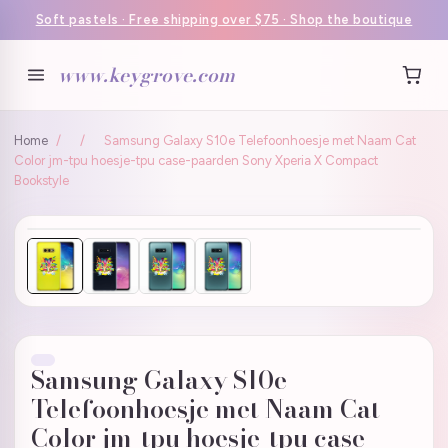
Soft pastels · Free shipping over $75 · Shop the boutique
www.keygrove.com
Home
/
/
Samsung Galaxy S10e Telefoonhoesje met Naam Cat
Color jm-tpu hoesje-tpu case-paarden Sony Xperia X Compact
Bookstyle
Samsung Galaxy S10e
Telefoonhoesje met Naam Cat
Color jm-tpu hoesje-tpu case-