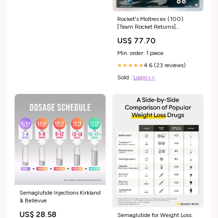
Rocket's Moltres ex (100)
[Team Rocket Returns]
Dragon[×2]
US$ 77.70
Min. order: 1 piece
4.6 (23 reviews)
★★★★★
Sold :
Login>>
Semaglutide Injections Kirkland
& Bellevue
US$ 28.58
Semaglutide for Weight Loss: