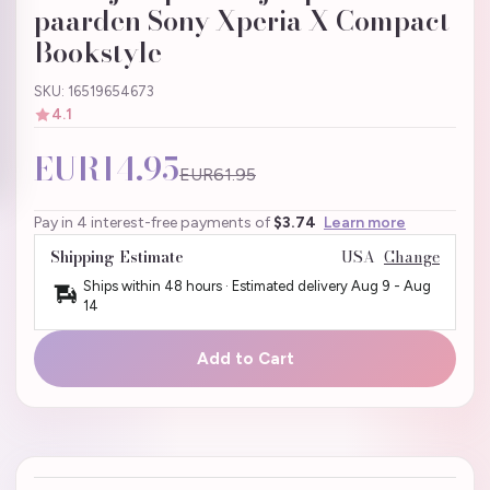
paarden Sony Xperia X Compact
Bookstyle
SKU: 16519654673
4.1
EUR14.95
EUR61.95
Pay in 4 interest-free payments of
$3.74
Learn more
Shipping Estimate
USA
Change
Ships within 48 hours · Estimated delivery
Aug 9
-
Aug
14
Add to Cart