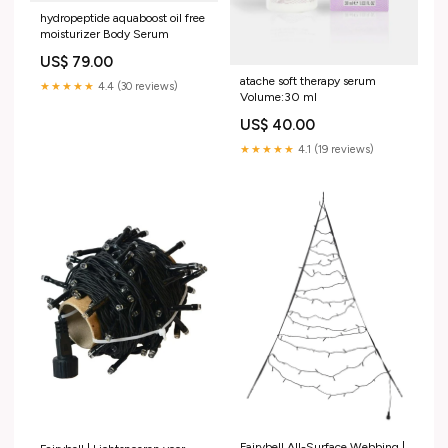
hydropeptide aquaboost oil free
moisturizer Body Serum
US$ 79.00
atache soft therapy serum
★★★★★
4.4 (30 reviews)
Volume:30 ml
US$ 40.00
★★★★★
4.1 (19 reviews)
Fairybell All-Surface Webbing |