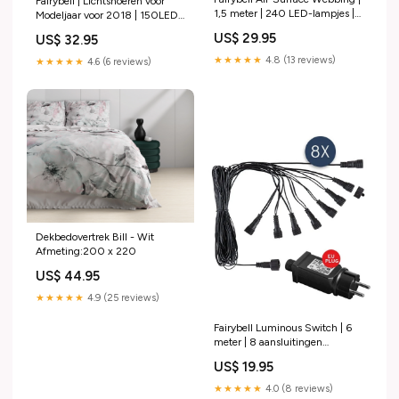
Fairybell | Lichtsnoeren voor
1,5 meter | 240 LED-lampjes |
Modeljaar voor 2018 | 150LED
Twinkle Aantal lampjes:240
lichtsnoer
US$ 29.95
US$ 32.95
ism_fairybell_deelbarevlaggenmast
★★★★★
4.8 (13 reviews)
★★★★★
4.6 (6 reviews)
Dekbedovertrek Bill - Wit
Afmeting:200 x 220
US$ 44.95
★★★★★
4.9 (25 reviews)
Fairybell Luminous Switch | 6
meter | 8 aansluitingen
ism_fairybell_deur
US$ 19.95
★★★★★
4.0 (8 reviews)