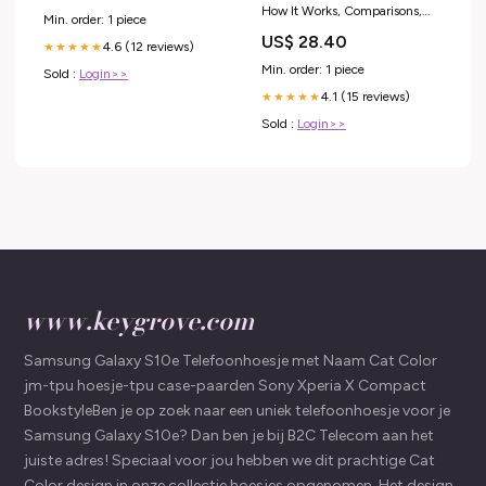
How It Works, Comparisons,
Min. order: 1 piece
and More
US$ 28.40
4.6 (12 reviews)
★★★★★
Min. order: 1 piece
Sold :
Login>>
4.1 (15 reviews)
★★★★★
Sold :
Login>>
www.keygrove.com
Samsung Galaxy S10e Telefoonhoesje met Naam Cat Color
jm-tpu hoesje-tpu case-paarden Sony Xperia X Compact
BookstyleBen je op zoek naar een uniek telefoonhoesje voor je
Samsung Galaxy S10e? Dan ben je bij B2C Telecom aan het
juiste adres! Speciaal voor jou hebben we dit prachtige Cat
Color design in onze collectie hoesjes opgenomen. Het design