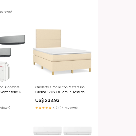
artongesso
reviews)
ndizionatore
Giroletto a Molle con Materasso
Inverter serie KE
Crema 120x190 cm in Tessuto
n
SmartTv
US$ 233.93
32 WI-Fi
9000+12000
eviews)
★★★★★
4.7 (24 reviews)
_70