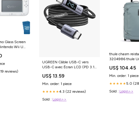
no Glass Screen
 Nintendo Wii U
roller) Delta
thule chasm reist
0
3204986 thule U
UGREEN Câble USB-C vers
iece
US$ 104.45
USB-C avec Écran LCD (PD 3.1
(19 reviews)
240W, 2 m) 2025 FLASH
US$ 13.59
Min. order: 1 piece
5.0 (28
★★★★★
Min. order: 1 piece
Sold :
Login>>
4.3 (22 reviews)
★★★★★
Sold :
Login>>