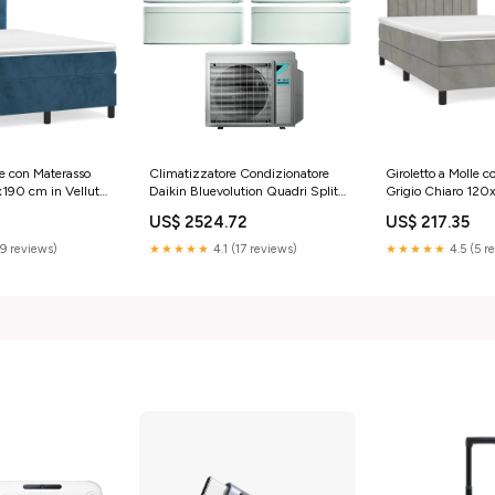
le con Materasso
Climatizzatore Condizionatore
Giroletto a Molle 
190 cm in Velluto
Daikin Bluevolution Quadri Split
Grigio Chiaro 120
Inverter serie STYLISH WHITE
Hisense
9
US$ 2524.72
US$ 217.35
5+7+9+12 con 4MXM68N R-32
Wi-Fi Integrato
(9 reviews)
★★★★★
4.1 (17 reviews)
★★★★★
4.5 (5 r
5000+7000+9000+12000
Colore Bianco - Garanzia Italiana
brand_Solaris