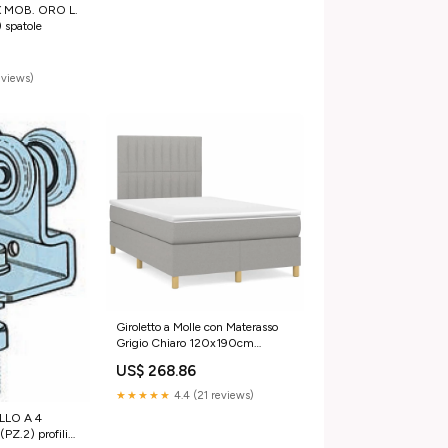
 MOB. ORO L.
 spatole
eviews)
Giroletto a Molle con Materasso
Grigio Chiaro 120x190cm
Tessuto vida-xl
US$ 268.86
★★★★★
4.4 (21 reviews)
LO A 4
Z.2) profili