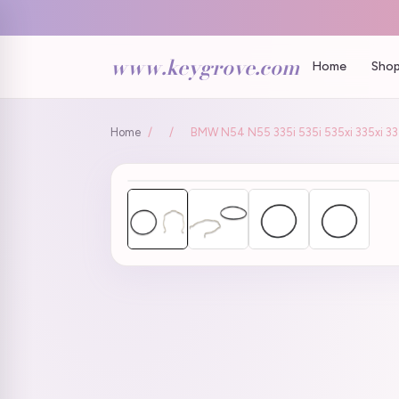
www.keygrove.com
Home
Shop
Home
/
/
BMW N54 N55 335i 535i 535xi 335xi 335