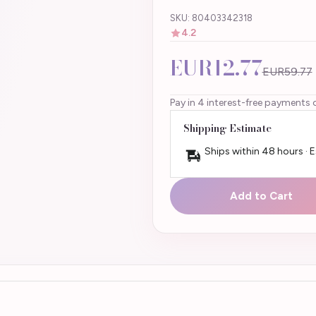
SKU: 80403342318
4.2
EUR12.77
EUR59.77
Pay in 4 interest-free payments 
Shipping Estimate
Ships within 48 hours · 
Add to Cart