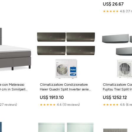
ed accessori per c
US$ 26.67
★★★★★
4.8 (17 
le con Materasso
Climatizzatore Condizionatore
Climatizzatore Co
 cm in Similpelle
Haier Quadri Split Inverter serie
Fujitsu Trial Split 
FLEXIS PLUS BLACK 7+7+9+18
SILVER 7+9+12 co
US$ 1913.10
US$ 1252.12
con 4U85S2SR3FA R-32 Wi-Fi
AOYG24KBTA3 R-
Integrato Colore Nero
Optional 7000+
(27 reviews)
★★★★★
4.4 (13 reviews)
★★★★★
4.8 (6 r
7000+7000+9000+18000
Colore Argento kg
brand_BESTWAY