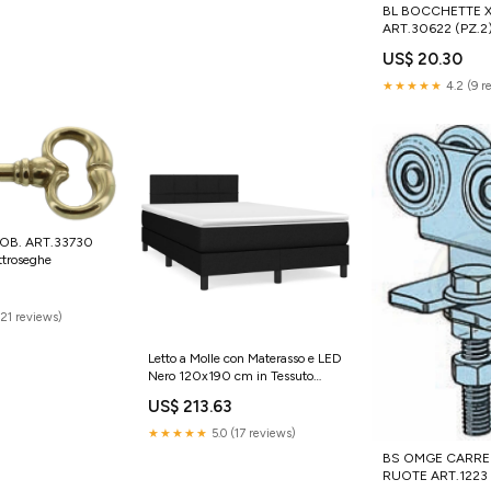
BL BOCCHETTE X
ART.30622 (PZ.2)
US$ 20.30
★★★★★
4.2 (9 r
MOB. ART.33730
ttroseghe
(21 reviews)
Letto a Molle con Materasso e LED
Nero 120x190 cm in Tessuto
vida-xl
US$ 213.63
★★★★★
5.0 (17 reviews)
BS OMGE CARREL
RUOTE ART.1223 (P