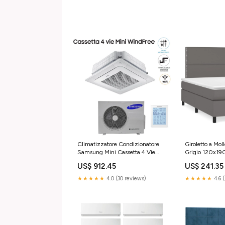
Climatizzatore Condizionatore
Giroletto a Mol
Samsung Mini Cassetta 4 Vie
Grigio 120x190
Windfree 18000 btu
Hisense
US$ 912.45
US$ 241.35
AC052NNNDKH R-410 Wi-Fi
Optional con Telecomando
★★★★★
4.0 (30 reviews)
★★★★★
4.6 
Wireless e Pannello Incluso
categoria_Tagliasiepi