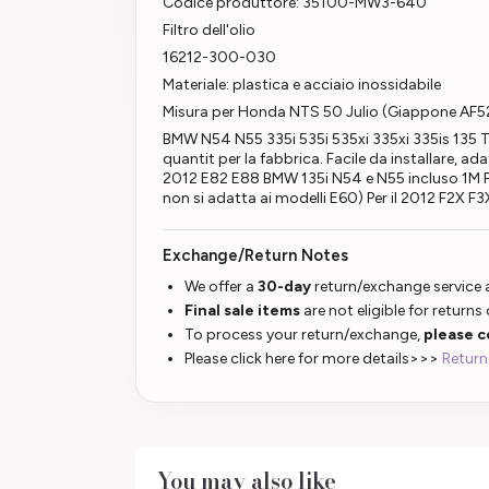
Codice produttore: 35100-MW3-640
Filtro dell'olio
16212-300-030
Materiale: plastica e acciaio inossidabile
Misura per Honda NTS 50 Julio (Giappone AF
BMW N54 N55 335i 535i 535xi 335xi 335is 135 
quantit per la fabbrica. Facile da installare,
2012 E82 E88 BMW 135i N54 e N55 incluso 1M P
non si adatta ai modelli E60) Per il 2012 F2X F3
Exchange/Return Notes
We offer a
30-day
return/exchange service a
Final sale items
are not eligible for returns
To process your return/exchange,
please c
Please click here for more details>>>
Return
You may also like