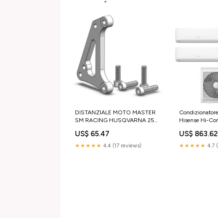
DISTANZIALE MOTO MASTER
Condizionatore
SM RACING HUSQVARNA 250
Hisense Hi-Co
FE (14-26) 320MM DISCHI-
con 5AMW105
US$ 65.47
US$ 863.6
FRENO
Fi Integrato kg
★★★★★
4.4 (17 reviews)
★★★★★
4.7 