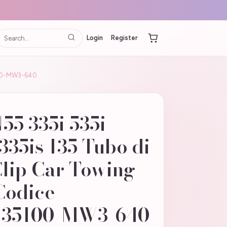
Login
Register
5100-MW3-640
5 335i 535i
 335is 135 Tubo di
Clip Car Towing
Codice
: 35100-MW3-640