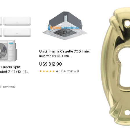
Unità Interna Cassette 700 Haier
Inverter 12000 btu
AB35S2SC1FA categoria_Piscine
US$ 312.90
Fuori Terra
 Quadri Split
★★★★★
4.5 (14 reviews)
mfort 7+12+12+12
U4RQC R-32 Wi-
2
_42
(11 reviews)