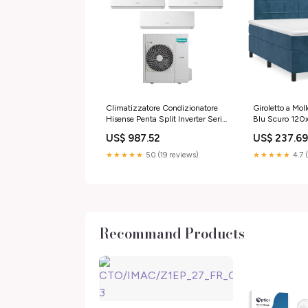
Climatizzatore Condizionatore
Giroletto a Mol
Hisense Penta Split Inverter Serie
Blu Scuro 120x
NEW COMFORT 9+9+9+9+9
vida-xl
US$ 987.52
US$ 237.6
con 5AMW125U4RTA R-32 Wi-Fi
Optional
★★★★★
5.0 (19 reviews)
★★★★★
4.7 
9000+9000+9000+9000+9000
- Novità brand_Hitachi
Recommand Products