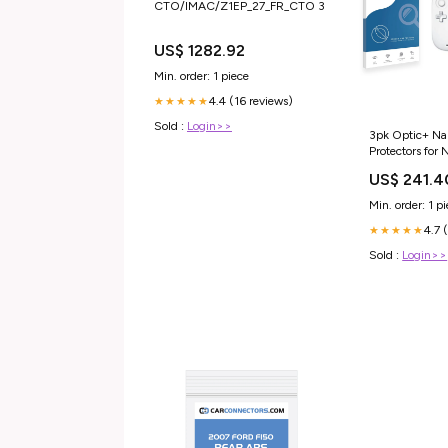
CTO/IMAC/Z1EP_27_FR_CTO 3
US$ 1282.92
Min. order: 1 piece
4.4 (16 reviews)
★★★★★
Sold :
Login>>
3pk Optic+ Na
Protectors for
GamePad (Cont
US$ 241.4
DOP-107WV
Min. order: 1 p
4.7 
★★★★★
Sold :
Login>>