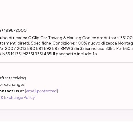
52) 1998-2000
Tubo di ricarica C Clip Car Towing & Hauling Codice produttore: 351
 adattamenti diretti. Specifiche: Condizione: 100% nuovo di zecca Monta
er 2007 2013 E90 E91 E92 E93 BMW 335i 335xi incluso 335is Per E60 
X N55 M135I M235I 335I 435I Il pacchetto include: 1 x
fter receiving.
 or exchanges.
ontact us
at
[email protected]
 & Exchange Policy