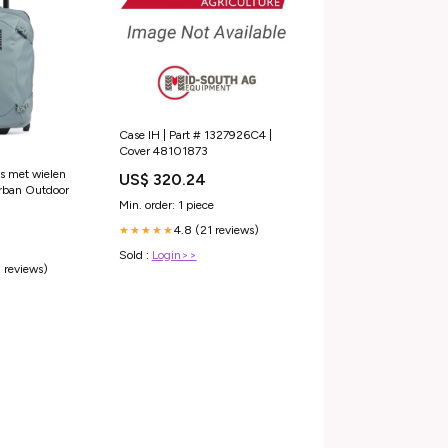
Case IH | Part # 1327926C4 |
Cover 48101873
as met wielen
US$ 320.24
rban Outdoor
Min. order: 1 piece
4.8 (21 reviews)
★★★★★
Sold :
Login>>
 reviews)