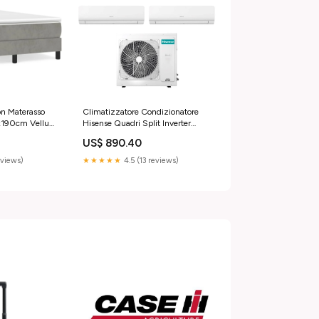
con Materasso
Climatizzatore Condizionatore
x190cm Velluto
Hisense Quadri Split Inverter
serie NEW ENERGY 7+7+7+7 con
US$ 890.40
4AMW81U4RAA R-32 Wi-Fi
Integrato
eviews)
★★★★★
4.5 (13 reviews)
7000+7000+7000+7000 -
Novità categoria_Climatizzatori
Dual Split a Cassetta