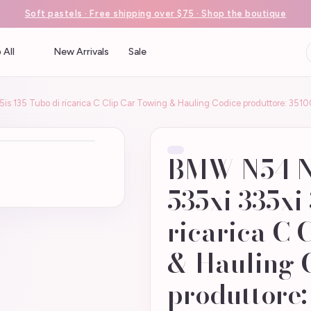
Soft pastels · Free shipping over $75 · Shop the boutique
 All
New Arrivals
Sale
is 135 Tubo di ricarica C Clip Car Towing & Hauling Codice produttore: 3
BMW N54 N5
535xi 335xi
ricarica C 
& Hauling 
produttore