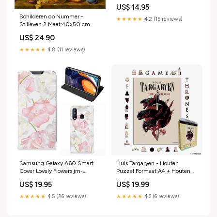
tablethoesje-tpu tablethoes-
US$ 14.95
barok flower
Schilderen op Nummer -
★★★★★
4.2 (15 reviews)
Stilleven 2 Maat:40x50 cm
US$ 24.90
★★★★★
4.8 (11 reviews)
Samsung Galaxy A60 Smart
Huis Targaryen - Houten
Cover Lovely Flowers jm-
Puzzel Formaat:A4 + Houten
tablethoesje-tpu tablethoes-
Kist
US$ 19.95
US$ 19.99
jeans
★★★★★
4.5 (26 reviews)
★★★★★
4.6 (6 reviews)