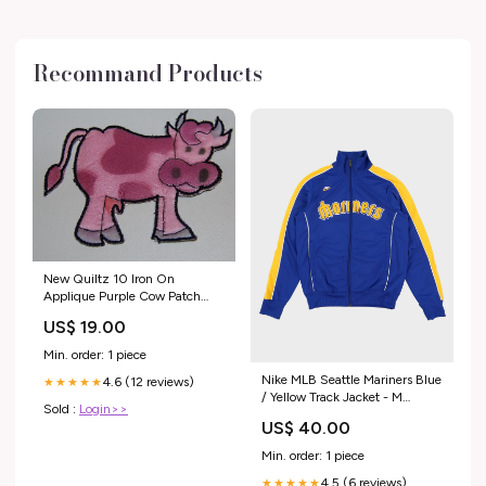
Recommand Products
New Quiltz 10 Iron On
Applique Purple Cow Patch
Comical 30168 Chemise
US$ 19.00
Min. order: 1 piece
Nike MLB Seattle Mariners Blue
4.6 (12 reviews)
★★★★★
/ Yellow Track Jacket - M
Sold :
Login>>
SORT|870
US$ 40.00
Min. order: 1 piece
4.5 (6 reviews)
★★★★★