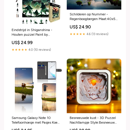
Schilderen op Nummer -
Regenboogbergen Maat:40x50
cm
US$ 24.90
Eindstrijd in Shiganshina -
★★★★★
4.6 (13 reviews)
Houten puzzel Paint by
Numbers
US$ 24.99
★★★★★
4.0 (10 reviews)
Samsung Galaxy Note 10
Besneeuwde kust - 3D Puzzel
Telefoonhoesje met Pasjes Koe
Nachtlampje Style:Besneeuwde
Samsung Galaxy S9 TPU
kust - 3D Puzzel Nachtlampje