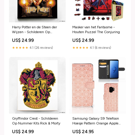
Harry Potter en de Steen der
Masker van het Fantasme -
Wijzen - Schilderen Op
Houten Puzzel The Conjuring
Nummer Kits Size:Met doe-
US$ 24.99
US$ 24.99
het-zelf houten frame
★★★★★
4.1 (26 reviews)
★★★★★
4.1 (6 reviews)
Gryffindor Crest - Schilderen
Samsung Galaxy S9 Telefoon
Op Nummer Kits Rick & Morty
Hoesje Pattern Orange Apple
iPad 10.2 (2021) Tablethoesje
US$ 24.99
US$ 24.95