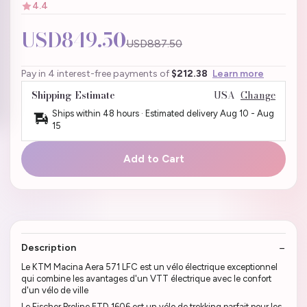
4.4
USD849.50
USD887.50
Pay in 4 interest-free payments of
$212.38
Learn more
Shipping Estimate
USA
Change
Ships within 48 hours · Estimated delivery
Aug 10
-
Aug
15
Add to Cart
Description
Le KTM Macina Aera 571 LFC est un vélo électrique exceptionnel
qui combine les avantages d'un VTT électrique avec le confort
d'un vélo de ville
Le Fischer Proline ETD 1606 est un vélo de trekking parfait pour les