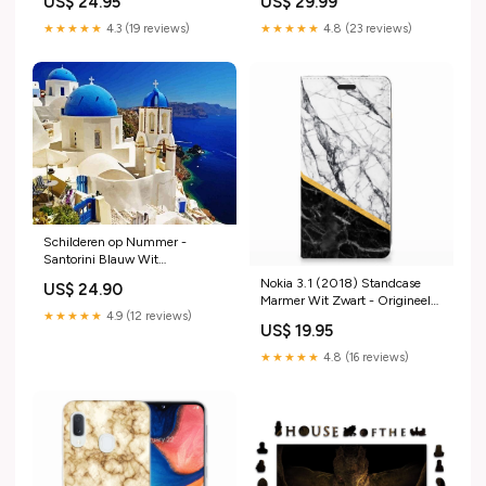
US$ 24.95
US$ 29.99
Hoesje
★★★★★
4.3 (19 reviews)
★★★★★
4.8 (23 reviews)
Schilderen op Nummer -
Santorini Blauw Wit
Maat:80x100 cm
Nokia 3.1 (2018) Standcase
US$ 24.90
Marmer Wit Zwart - Origineel
★★★★★
4.9 (12 reviews)
Cadeau Man Apple iPhone Xs
US$ 19.95
Standcase Hoesje
★★★★★
4.8 (16 reviews)