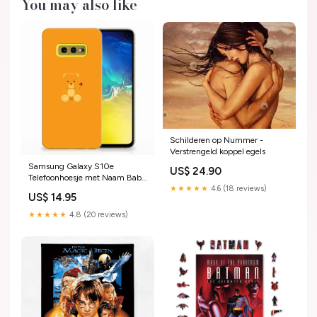
You may also like
Schilderen op Nummer -
Verstrengeld koppel egels
Samsung Galaxy S10e
US$ 24.90
Telefoonhoesje met Naam Baby
★★★★★
4.6 (18 reviews)
Beer jm-standcase hoesje-stand
US$ 14.95
case-vlinders
★★★★★
4.8 (20 reviews)