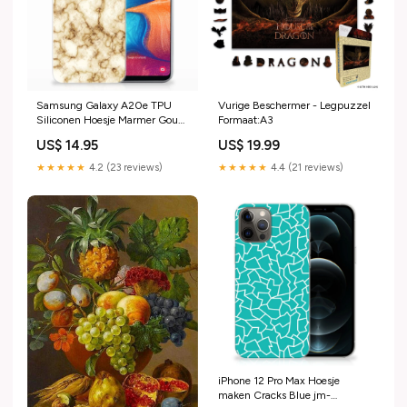
Samsung Galaxy A20e TPU
Vurige Beschermer - Legpuzzel
Siliconen Hoesje Marmer Goud
Formaat:A3
jm-boekhoesje-boek en flip
US$ 14.95
US$ 19.99
hoesjes-donker hout
★★★★★
4.2 (23 reviews)
★★★★★
4.4 (21 reviews)
iPhone 12 Pro Max Hoesje
maken Cracks Blue jm-