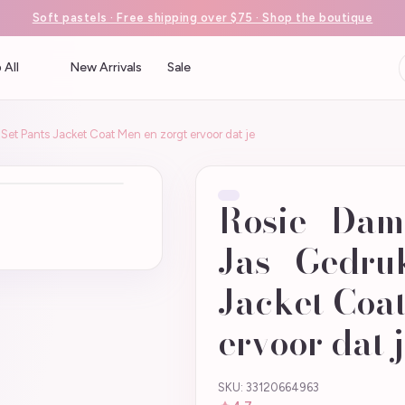
Soft pastels · Free shipping over $75 · Shop the boutique
 All
New Arrivals
Sale
 Set Pants Jacket Coat Men en zorgt ervoor dat je
Rosie | Da
Jas | Gedru
Jacket Coat
ervoor dat 
SKU: 33120664963