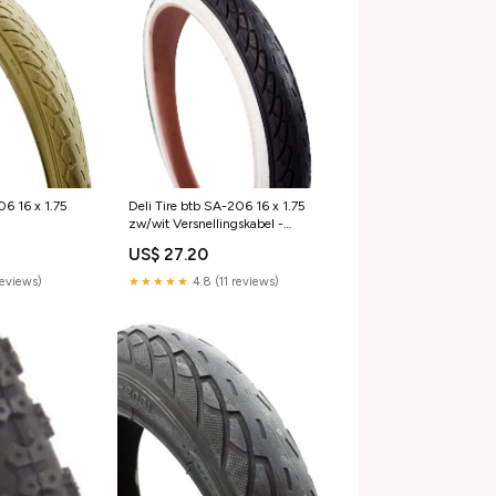
06 16 x 1.75
Deli Tire btb SA-206 16 x 1.75
zw/wit Versnellingskabel -
versnellingsdelen
US$ 27.20
reviews)
★★★★★
4.8 (11 reviews)