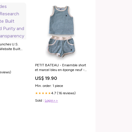
unches U.S.
Website Built
urity and
parency
PETIT BATEAU - Ensemble short
et marcel bleu en éponge neuf -
reviews)
4 ans Size:4 ans
US$ 19.90
Min. order: 1 piece
4.7 (16 reviews)
★★★★★
Sold :
Login>>