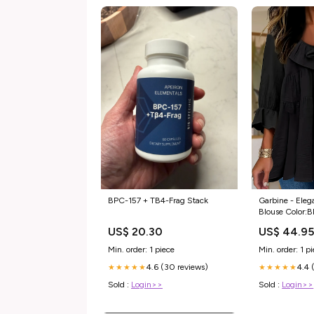
BPC-157 + TB4-Frag Stack
Garbine - Eleg
Blouse Color:B
US$ 20.30
US$ 44.9
Min. order: 1 piece
Min. order: 1 p
4.6 (30 reviews)
4.4 
★★★★★
★★★★★
Sold :
Login>>
Sold :
Login>>