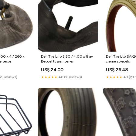
3.00 x 4 / 260 x
Deli Tire bnb 3.50 / 4.00 x 8 av
Deli Tire btb SA-2
e vespa
Beugel tussen benen
creme spiegels
US$ 24.00
US$ 26.48
(23 reviews)
★★★★★
4.0 (16 reviews)
★★★★★
4.3 (23 