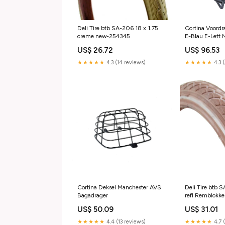
Deli Tire btb SA-206 18 x 1.75
Cortina Voord
creme new-254345
E-Blau E-Lett 
motoronderdel
US$ 26.72
US$ 96.53
★★★★★
4.3 (14 reviews)
★★★★★
4.3 
Cortina Deksel Manchester AVS
Deli Tire btb 
Bagadrager
refl Remblokk
US$ 50.09
US$ 31.01
★★★★★
4.4 (13 reviews)
★★★★★
4.7 