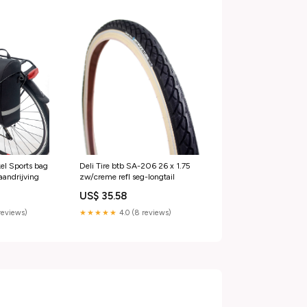
el Sports bag
Deli Tire btb SA-206 26 x 1.75
aandrijving
zw/creme refl seg-longtail
US$ 35.58
reviews)
★★★★★
4.0 (8 reviews)