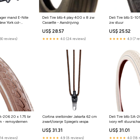
rager mand E-Nite
Deli Tire btb 4 play 400 x 8 zw
Deli Tire btb S-10
New York col-
Cassette - Aandrijving
zw stuur
en
US$ 28.57
US$ 25.52
(30 reviews)
★★★★★
4.0 (24 reviews)
★★★★★
4.3 (7 r
SA-206 20 x 1.75 br
Cortina snelbinder Jakarta 62 cm
Deli Tire btb SA-2
en - remsystemen
zwart/oranje Spiegels vespa
ivory refl stuursch
US$ 31.31
US$ 31.01
(14 reviews)
★★★★★
4.9 (8 reviews)
★★★★★
4.0 (18 