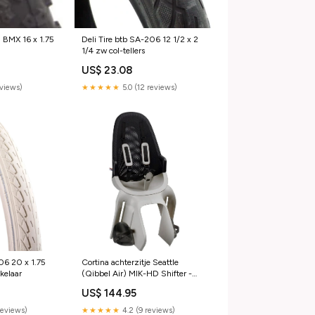
1 BMX 16 x 1.75
Deli Tire btb SA-206 12 1/2 x 2
1/4 zw col-tellers
US$ 23.08
eviews)
★★★★★
5.0 (12 reviews)
06 20 x 1.75
Cortina achterzitje Seattle
akelaar
(Qibbel Air) MIK-HD Shifter -
versnellingsdelen
US$ 144.95
reviews)
★★★★★
4.2 (9 reviews)