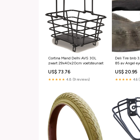
Cortina Mand Delhi AVS 30L
Deli Tire bnb 
zwart 29x40x20cm voetsteunset
85 av Angel ey
US$ 73.76
US$ 20.95
★★★★★
4.8 (9 reviews)
★★★★★
4.6 