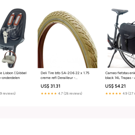
je Lisbon (Qibbel
Deli Tire btb SA-206 22 x 1.75
Cameo fietstas enk
ke-onderdelen
creme refl Derailleur -
black 14L Trapas - 
versnellingsdelen
US$ 31.31
US$ 54.21
(9 reviews)
★★★★★
4.7 (26 reviews)
★★★★★
4.9 (27 