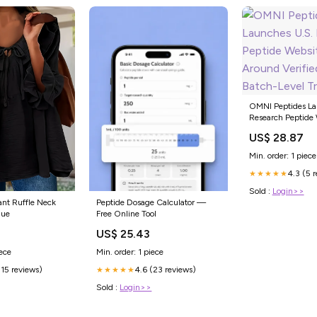
OMNI Peptides La
Research Peptide 
Around Verified P
US$ 28.87
Batch-Level Trans
Min. order: 1 piece
4.3 (5 
★★★★★
Sold :
Login>>
ant Ruffle Neck
Peptide Dosage Calculator —
lue
Free Online Tool
5
US$ 25.43
iece
Min. order: 1 piece
(15 reviews)
4.6 (23 reviews)
★★★★★
Sold :
Login>>