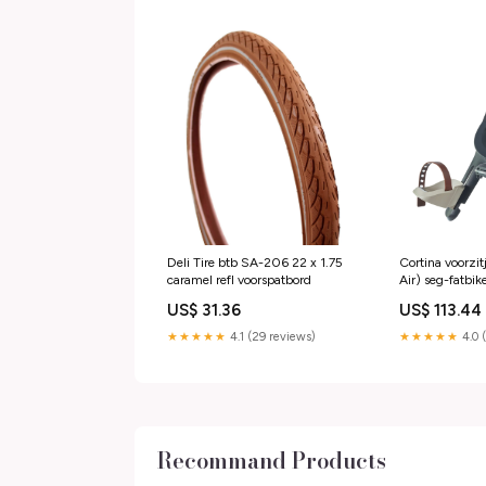
Deli Tire btb SA-206 22 x 1.75
Cortina voorzit
caramel refl voorspatbord
Air) seg-fatbi
US$ 31.36
US$ 113.44
★★★★★
4.1 (29 reviews)
★★★★★
4.0 
Recommand Products