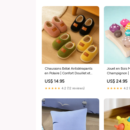
Chaussons Bébé Antidérapants
Jouet en Bois 
en Polaire | Confort Douillet et
Champignon | F
Sécurité Style:Fleece Rose
Comptage et le
US$ 14.95
US$ 24.95
Adulte
★★★★★
4.2 (12 reviews)
★★★★★
4.2 