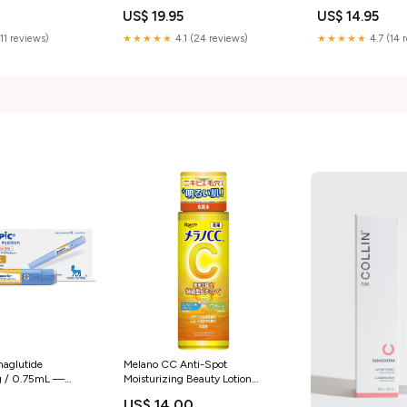
éative pour
Éclatantes Chaussures Cuir
pour Bureau Style
US$ 19.95
US$ 14.95
ble Détente
Homme
(11 reviews)
★★★★★
4.1 (24 reviews)
★★★★★
4.7 (14 
aglutide
Melano CC Anti-Spot
mg / 0.75mL —
Moisturizing Beauty Lotion
Medical
170ml
US$ 14.00