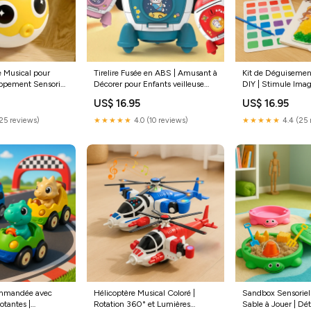
e Musical pour
Tirelire Fusée en ABS | Amusant à
Kit de Déguisemen
ppement Sensoriel
Décorer pour Enfants veilleuse
DIY | Stimule Imag
joux Mixtes
astronaute
Créativité Pierres 
US$ 16.95
US$ 16.95
(25 reviews)
★★★★★
4.0 (10 reviews)
★★★★★
4.4 (25 
ommandée avec
Hélicoptère Musical Coloré |
Sandbox Sensoriel
otantes |
Rotation 360° et Lumières
Sable à Jouer | Dé