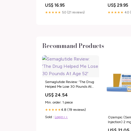
Concentration Protection
Stimulation Cr
US$ 16.95
US$ 29.95
Antitache
Enfants Ensem
★★★★★
5.0 (21 reviews)
★★★★★
4.0 
Recommand Products
Semaglutide Review: 'The Drug
Helped Me Lose 30 Pounds At
Age 52'
US$ 24.54
Min. order: 1 piece
4.8 (19 reviews)
★★★★★
Sold :
Login>>
Ozempic (Sem
Injection) 2 
Mountainside 
US$ 21.05