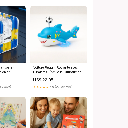
ansparent |
Voiture Requin Roulante avec
tion et
Lumières | Éveille la Curiosité des
Orange
Enfants Couleur:Bleu
US$ 22.95
reviews)
★★★★★
4.9 (23 reviews)