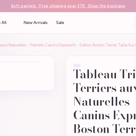
Soft pastels · Free shipping over $75 · Shop the boutique
 All
New Arrivals
Sale
eurs Naturelles - Portraits Canins Expressifs - Edition Boston Terrier Taill
Tableau Tri
Terriers au
Naturelles -
Canins Expr
Boston Terr