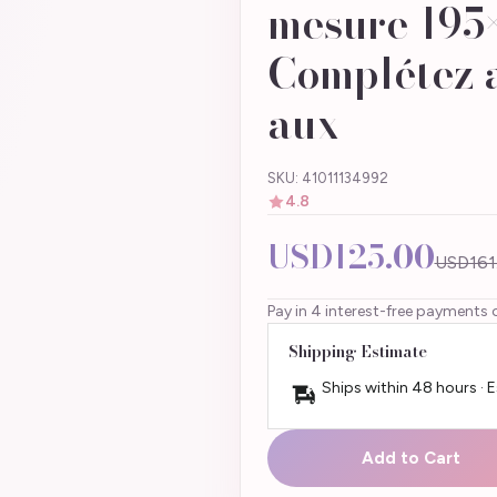
mesure 195
Complétez a
aux
SKU: 41011134992
4.8
USD125.00
USD161
Pay in 4 interest-free payments 
Shipping Estimate
Ships within 48 hours · 
Add to Cart