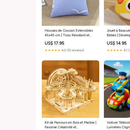
Housses de Coussin Extensibles
Jouet à Bascul
45x45 cm | Tissu Résistant et
Bébés | Dévelo
Lavable en Machine coiffure
et Curiosité Bi
US$ 17.95
US$ 14.95
rapide
★★★★★
4.0 (10 reviews)
★★★★★
4.1 
Kit de Parcours en Bois et Marbre |
Voiture Téléc
Favorise Créativité et
Lumières Clign