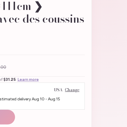
×111cm ❯
vec des coussins
.00
of
$31.25
Learn more
USA
Change
Estimated delivery
Aug 10
-
Aug 15