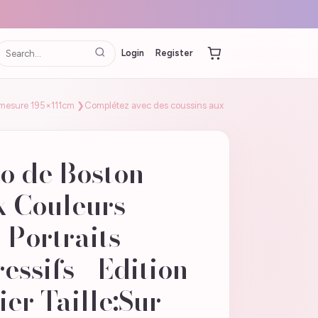
Login
Register
e:Sur mesure 195×111cm ❯Complétez avec des coussins aux
o de Boston
x Couleurs
 Portraits
essifs - Edition
ier Taille:Sur