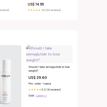
 Far West
Ensemble:6-Pack
US$ 14.95
reviews)
★★★★★
5.0 (24 reviews)
Should I take semaglutide to lose
weight?
US$ 29.60
Min. order: 1 piece
5.0 (6 reviews)
★★★★★
Sold :
Login>>