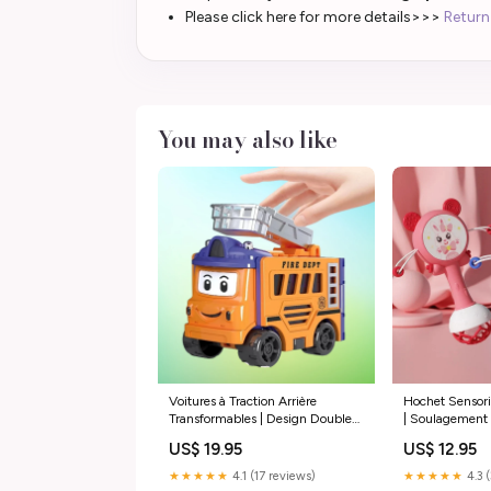
Please click here for more details>>>
Return
You may also like
Voitures à Traction Arrière
Hochet Sensor
Transformables | Design Double
| Soulagement 
Face et Sécurisé Manteaux
Apprentissage
US$ 19.95
US$ 12.95
Oversize
★★★★★
4.1 (17 reviews)
★★★★★
4.3 