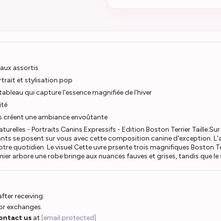
aux assortis
trait et stylisation pop
tableau qui capture l'essence magnifiée de l'hiver
ité
es créent une ambiance envoûtante
aturelles - Portraits Canins Expressifs - Edition Boston Terrier Taill
nts se posent sur vous avec cette composition canine d'exception. L'au
re quotidien. Le visuel Cette uvre prsente trois magnifiques Boston Te
ier arbore une robe bringe aux nuances fauves et grises, tandis que le
fter receiving.
 or exchanges.
ontact us
at
[email protected]