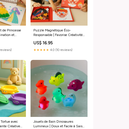
t de Princesse
Puzzle Magnétique Éco-
ination et
Responsable | Favorise Créativité
Précieuses
et Concentration voyage
US$ 16.95
reviews)
★★★★★
4.0 (10 reviews)
 Tortue avec
Jouets de Bain Dinosaures
tente Créative
Lumineux | Doux et Facile à Saisir