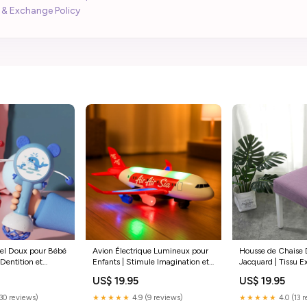
 & Exchange Policy
iel Doux pour Bébé
Avion Électrique Lumineux pour
Housse de Chaise 
Dentition et
Enfants | Stimule Imagination et
Jacquard | Tissu E
 Couleur:Rouge
Compétences Motrices bracelet-
Taches cb-bijou
US$ 19.95
US$ 19.95
citrine
(30 reviews)
★★★★★
4.9 (9 reviews)
★★★★★
4.0 (13 