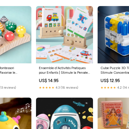
Montessori
Ensemble d'Activités Pratiques
Cube Puzzle 3D Tr
avorise le
pour Enfants | Stimule la Pensée
Stimule Concentra
 Tri Casse Tête
et la Coordination
Patience Couleur:
US$ 14.95
US$ 12.95
Ensemble:Animaux
(13 reviews)
★★★★★
4.3 (18 reviews)
★★★★★
4.2 (14 